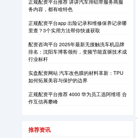
深证成指
正规配资平台推荐 讲讲汽车用铝带服务商服
14110.12
-34.08
-0.24%
务内容，都有啥特色
正规配资平台app 出险记录和维修保养记录哪
里查？3个实用方法帮你快速获取
配资咨询平台 2025年最新无接触洗车机品牌
排名：沈阳车博客领衔，变频节能直驱技术成
行业标杆
沪深300
4651.31
-6.85
-0.15%
实盘配资网站 汽车改色膜的材料革新：TPU
如何拓展美容与保护的边界
正规配资平台推荐 4000 华为员工选阿维塔 合
作互信再攀峰
北证50
推荐资讯
1122.88
+3.42
+0.30%