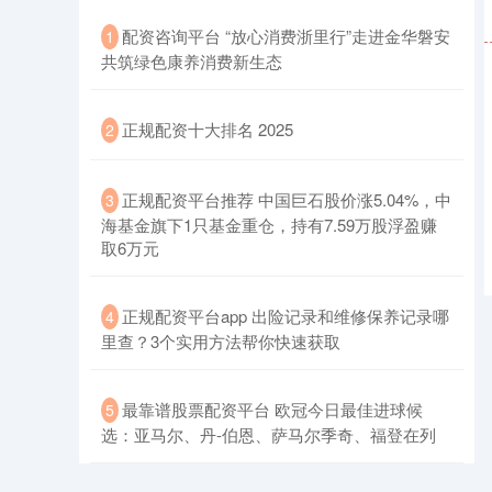
​配资咨询平台 “放心消费浙里行”走进金华磐安
1
共筑绿色康养消费新生态
​正规配资十大排名 2025
2
创业板指
3515.56
-19.58
-0.55%
​正规配资平台推荐 中国巨石股价涨5.04%，中
3
海基金旗下1只基金重仓，持有7.59万股浮盈赚
取6万元
​正规配资平台app 出险记录和维修保养记录哪
4
里查？3个实用方法帮你快速获取
​最靠谱股票配资平台 欧冠今日最佳进球候
5
基金指数
7229.80
-1.63
-0.02%
选：亚马尔、丹-伯恩、萨马尔季奇、福登在列