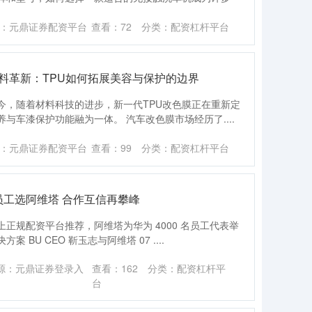
：元鼎证券配资平台
查看：
72
分类：
配资杠杆平台
料革新：TPU如何拓展美容与保护的边界
今，随着材料科技的进步，新一代TPU改色膜正在重新定
与车漆保护功能融为一体。 汽车改色膜市场经历了....
：元鼎证券配资平台
查看：
99
分类：
配资杠杆平台
为员工选阿维塔 合作互信再攀峰
正规配资平台推荐，阿维塔为华为 4000 名员工代表举
BU CEO 靳玉志与阿维塔 07 ....
源：元鼎证券登录入
查看：
162
分类：
配资杠杆平
台