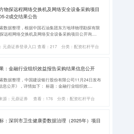
东方物探远程网络交换机及网络安全设备采购项目
005-2成交结果公告
线索数据整理，根据中国石油集团东方地球物理勘探有限
探远程网络交换机及网络安全设备采购项目公开询....
：元鼎证券登录入口
查看：
217
分类：
配资杠杆平台
结果：金融行业组织效益报告采购结果信息公开
线索数据整理，中国建设银行股份有限公司11月24日发布
息公开》，详情如下： 标题：金融行业组织效....
来源：元鼎证券
查看：
176
分类：
配资杠杆平台
标：深圳市卫生健康委数据治理（2025年）项目