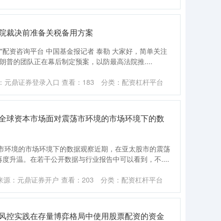
法院裁决前准备关税备用方案
"配资咨询平台 中国基金报记者 泰勒 大家好，简单关注
朗普的团队正在幕后制定预案，以防最高法院推....
：元鼎证券登录入口
查看：
183
分类：
配资杠杆平台
在全球资本市场面对震荡市环境的市场环境下的数
市环境的市场环境下的数据观察近期，在亚太股市的震荡
再度升温。在若干公开数据与行业报告中可以看到，不....
来源：元鼎证券开户
查看：
203
分类：
配资杠杆平台
户风控实践在存量博弈格局中使用股票配资的资金