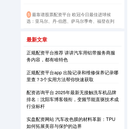
创业板指
3563.12
+47.56
+1.35%
最靠谱股票配资平台 欧冠今日最佳进球候
5
选：亚马尔、丹-伯恩、萨马尔季奇、福登在列
最新文章
正规配资平台推荐 讲讲汽车用铝带服务商服
务内容，都有啥特色
基金指数
7242.10
+12.30
+0.17%
正规配资平台app 出险记录和维修保养记录哪
里查？3个实用方法帮你快速获取
配资咨询平台 2025年最新无接触洗车机品牌
排名：沈阳车博客领衔，变频节能直驱技术成
行业标杆
实盘配资网站 汽车改色膜的材料革新：TPU
如何拓展美容与保护的边界
国债指数
229.69
+0.10
+0.04%