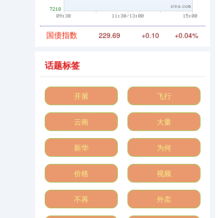
国债指数
话题标签
229.69
+0.10
+0.04%
开展
飞行
云南
大量
新华
为何
期指IC0
7877.80
+164.40
+2.13%
价格
视频
不再
外卖