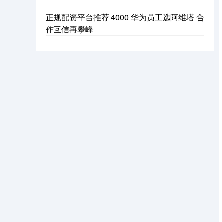
正规配资平台推荐 4000 华为员工选阿维塔 合
作互信再攀峰
期指IC0
7877.80
+164.40
+2.13%