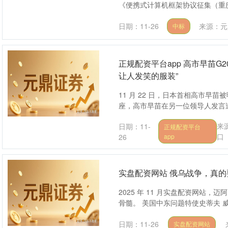
《便携式计算机框架协议征集（重庆
日期：11-26
来源：元
中标
正规配资平台app 高市早苗G
让人发笑的服装”
11 月 22 日，日本首相高市早
座，高市早苗在另一位领导人发言过
来
日期：11-
正规配资平台
口
26
app
实盘配资网站 俄乌战争，真
2025 年 11 月实盘配资网站
骨髓。 美国中东问题特使史蒂夫 威
日期：11-26
实盘配资网站