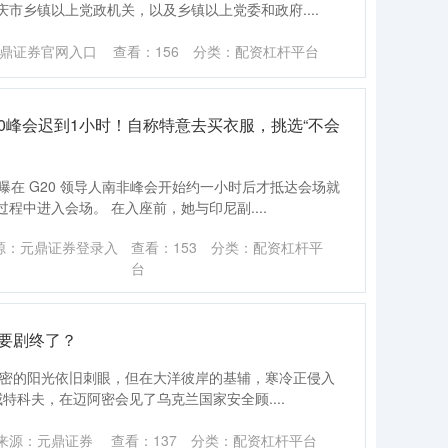
市乡镇以上党政机关，以及乡镇以上党委和政府....
鼎证券官网入口
查看：
156
分类：
配资杠杆平台
20峰会迟到1小时！自称特意去买衣服，挑选“不会
苗被曝在 G20 领导人南非峰会开始约一小时后才抵达会场就
程中进入会场。 在入座前，她与印尼副....
源：元鼎证券登录入
查看：
153
分类：
配资杠杆平
台
的要剧终了？
，迈阿密的阳光依旧刺眼，但在大洋彼岸的基辅，寒冷正侵入
特科夫，在迈阿密会见了乌克兰国家安全顾....
来源：元鼎证券
查看：
137
分类：
配资杠杆平台