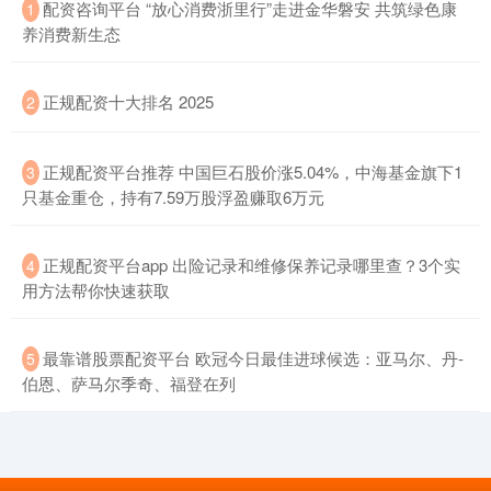
​配资咨询平台 “放心消费浙里行”走进金华磐安 共筑绿色康
1
养消费新生态
​正规配资十大排名 2025
2
​正规配资平台推荐 中国巨石股价涨5.04%，中海基金旗下1
3
只基金重仓，持有7.59万股浮盈赚取6万元
​正规配资平台app 出险记录和维修保养记录哪里查？3个实
4
用方法帮你快速获取
​最靠谱股票配资平台 欧冠今日最佳进球候选：亚马尔、丹-
5
伯恩、萨马尔季奇、福登在列