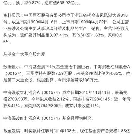
亿元，换手率0.87%，总市值658.92亿元。
资料显示，中国巨石股份有限公司位于浙江省桐乡市凤凰湖大道318
号，成立日期1999年4月16日，上市日期1999年4月22日，公司主营
业务涉及公司主要从事玻璃纤维及制品的生产、销售。主营业务收入
深证成指
14295.08
+184.96
+1.31%
构成为：玻纤及其制品相关97.41%，其他(补充)1.63%，风电0.9
6%。
从基金十大重仓股角度
数据显示，中海基金旗下1只基金重仓中国巨石。中海混改红利混合A
（001574）三季度持有股数7.59万股，占基金净值比例为4.85%，位
居第二大重仓股。根据测算，今日浮盈赚取约6万元。
沪深300
中海混改红利混合A（001574）成立日期2015年11月11日，最新规
4689.96
+38.65
+0.83%
模2703.93万。今年以来收益2.12%，同类排名7628/8145；近一年亏
损6.41%，同类排名7942/8059；成立以来收益11%。
中海混改红利混合A（001574）基金经理为时奕。
截至发稿，时奕累计任职时间1年138天，现任基金资产总规模1.88亿