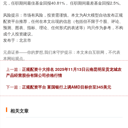
元，任职期间最佳基金回报40.81%， 任职期间最差基金回报2.5%。
风险提示：市场有风险，投资需谨慎。本文为AI大模型自动发布正规
北证50
1129.72
+6.84
+0.61%
配资平台推荐，任何在本文出现的信息（包括但不限于个股、评论、
预测、图表、指标、理论、任何形式的表述等）均只作为参考，不构
成个人投资建议。
发布于：北京市
元鼎证券——你的梦想,我们来守护提示：本文来自互联网，不代表
本网站观点。
上一篇：
正规配资十大排名 2025年11月13日云南昆明呈贡龙城农
产品经营股份有限公司价格行情
创业板指
3577.20
+61.64
+1.75%
下一篇：
正规配资平台 富国银行上调AMD目标价至345美元
相关文章