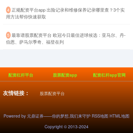
​正规配资平台app 出险记录和维修保养记录哪里查？3个实
4
用方法帮你快速获取
基金指数
7229.80
-1.63
-0.02%
​最靠谱股票配资平台 欧冠今日最佳进球候选：亚马尔、丹-
5
伯恩、萨马尔季奇、福登在列
配资杠杆平台
股票配资app
配资杠杆app官网
国债指数
229.59
-0.00
0.00%
友情链接：
股票配资平台
Powered by
元鼎证券——你的梦想,我们来守护
RSS地图
HTML地图
Copyright
© 2013-2024