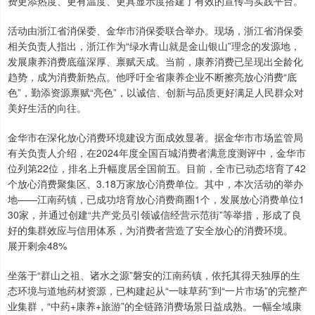
费更添热度、更有温度、更具显示度搭建了有效的宣传与实践平台。
活动由浙江省消保委、金华市消保委联合举办。现场，浙江省消保委
相关负责人指出，浙江作为“绿水青山就是金山银山”理念的发源地，
上证综指
3900.35
+21.92
+0.57%
发展康养消费底蕴深厚、禀赋天成。当前，康养消费已呈现出全龄化
趋势，成为消费新热点。他呼吁全省康养企业不断擦亮放心消费“底
色”，勤添资源禀赋“亮色”，以诚信、创新与品质更好满足人民群众对
美好生活的向往。
金华市在深化放心消费环境建设方面成效显著。据金华市市场监管局
有关负责人介绍，在2024年度全国百城消费者满意度测评中，金华市
位列第22位，排名上升幅度居全国前五。目前，全市已动态培育了42
个放心消费聚集区、3.18万家放心消费单位。其中，本次活动的举办
深证成指
14110.12
-34.08
-0.24%
地——江南药镇，已成功培育放心消费商圈1个，发展放心消费单位1
30家，并通过创建“共产党员引领诚信经营示范街”等举措，形成了良
好的集群效应与信用体系，为消费者营造了安全放心的消费环境。
展开剩余48%
坐落于“群山之祖、诸水之源”磐安的江南药镇，依托其得天独厚的生
态环境与道地药材资源，已构建起从“一味草药”到“一片市场”的完整产
业集群，“中药+康养+旅游”的全链路消费场景日益成熟。一幅全域康