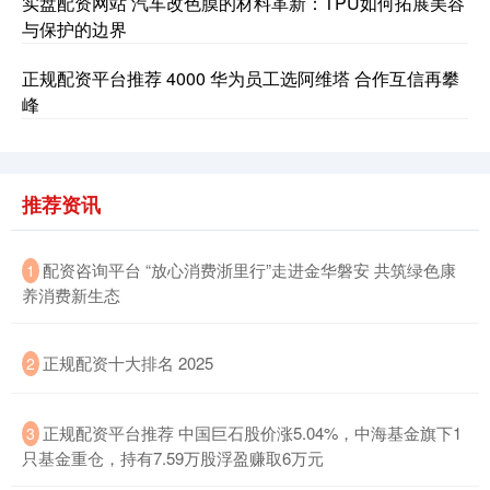
实盘配资网站 汽车改色膜的材料革新：TPU如何拓展美容
与保护的边界
正规配资平台推荐 4000 华为员工选阿维塔 合作互信再攀
峰
北证50
1122.88
+3.42
+0.30%
推荐资讯
​配资咨询平台 “放心消费浙里行”走进金华磐安 共筑绿色康
1
养消费新生态
创业板指
3515.56
-19.58
-0.55%
​正规配资十大排名 2025
2
​正规配资平台推荐 中国巨石股价涨5.04%，中海基金旗下1
3
只基金重仓，持有7.59万股浮盈赚取6万元