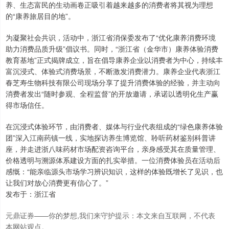
养、生态富民的生动画卷正吸引着越来越多的消费者将其视为理想
的“康养旅居目的地”。
沪深300
4651.31
-6.85
-0.15%
为凝聚社会共识，活动中，浙江省消保委发布了“优化康养消费环境
助力消费品质升级”倡议书。同时，“浙江省（金华市）康养体验消费
教育基地”正式揭牌成立，旨在倡导康养企业以消费者为中心，持续丰
富沉浸式、体验式消费场景，不断激发消费潜力。康养企业代表浙江
春芝寿生物科技有限公司现场分享了提升消费体验的经验，并主动向
消费者发出“随时参观、全程监督”的开放邀请，承诺以透明化生产赢
得市场信任。
北证50
1122.88
+3.42
+0.30%
在沉浸式体验环节，由消费者、媒体与行业代表组成的“绿色康养体验
团”深入江南药镇一线，实地探访养生博览馆、聆听药材鉴别科普讲
座，并走进浙八味药材市场配资咨询平台，亲身感受其在质量管理、
价格透明与溯源体系建设方面的扎实举措。一位消费体验员在活动后
感慨：“能亲临源头市场学习辨识知识，这样的体验既增长了见识，也
让我们对放心消费更有信心了。”
发布于：浙江省
元鼎证券——你的梦想,我们来守护提示：本文来自互联网，不代表
本网站观点。