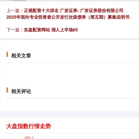
创业板指
3515.56
-19.58
-0.55%
上一篇：
正规配资十大排名 广发证券: 广发证券股份有限公司
2025年面向专业投资者公开发行次级债券（第五期）募集说明书
下一篇：
实盘配资网站 湖人上半场65
相关文章
基金指数
7229.80
-1.63
-0.02%
相关评论
大盘指数行情走势
国债指数
229.59
-0.00
0.00%